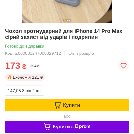
Чохол протиударний для iPhone 14 Pro Max
сірий захист від ударів і подряпин
Готово до відправки
Код: ts000081247000029712
Опт і роздріб
173
₴
294 ₴
Економія
121 ₴
147,05 ₴
від 2 шт.
Купити
або
Купити з