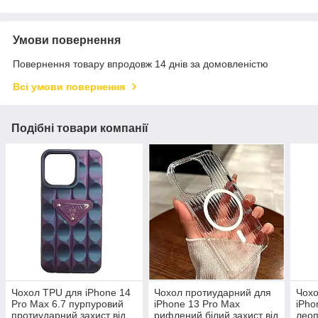
Умови повернення
Повернення товару впродовж 14 днів за домовленістю
Всі умови повернення
Подібні товари компанії
Чохол TPU для iPhone 14
Чохол протиударний для
Чохо
Pro Max 6.7 пурпуровий
iPhone 13 Pro Max
iPho
протиударний захист від
рифлений білий захист від
леоп