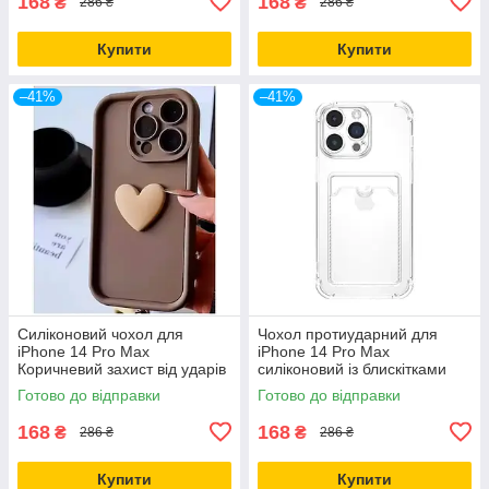
168
168
₴
₴
286 ₴
286 ₴
Купити
Купити
–41%
–41%
Силіконовий чохол для
Чохол протиударний для
iPhone 14 Pro Max
iPhone 14 Pro Max
Коричневий захист від ударів
силіконовий із блискітками
і подряпин для щоденного
захист від падінь і подряпин
Готово до відправки
Готово до відправки
використання
168
168
₴
₴
286 ₴
286 ₴
Купити
Купити