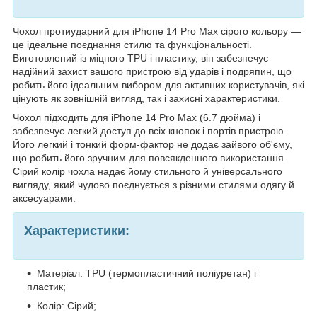
Чохол протиударний для iPhone 14 Pro Max сірого кольору —
це ідеальне поєднання стилю та функціональності.
Виготовлений із міцного TPU і пластику, він забезпечує
надійний захист вашого пристрою від ударів і подряпин, що
робить його ідеальним вибором для активних користувачів, які
цінують як зовнішній вигляд, так і захисні характеристики.
Чохол підходить для iPhone 14 Pro Max (6.7 дюйма) і
забезпечує легкий доступ до всіх кнопок і портів пристрою.
Його легкий і тонкий форм-фактор не додає зайвого об'єму,
що робить його зручним для повсякденного використання.
Сірий колір чохла надає йому стильного й універсального
вигляду, який чудово поєднується з різними стилями одягу й
аксесуарами.
Характеристики:
Матеріал: TPU (термопластичний поліуретан) і
пластик;
Колір: Сірий;