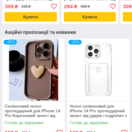
ударів і подряпин
ударів і подряпин з
удар
309
294
309
₴
₴
525 ₴
500 ₴
MagSafe
Купити
Купити
Акційні пропозиції та новинки
–41%
–41%
Силіконовий чохол
Чохол силіконовий для
протиударний для iPhone 14
iPhone 14 Pro протиударний
Pro Коричневий захист від
захист від ударів і подряпин з
ударів і подряпин
ефектом глітеру
Готово до відправки
Готово до відправки