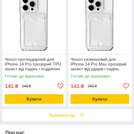
Чохол протиударний для
Чохол силіконовий для
iPhone 14 Pro прозорий TPU
iPhone 14 Pro Max прозорий
захист від падінь і подряпин
захист від ударів і падінь
Готово до відправки
Готово до відправки
141
141
₴
₴
240 ₴
240 ₴
Купити
Купити
Показати ще
Про нас