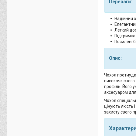
Переваги:
Надійний з
Елегантний
Легкий дос
Підтримка
Посилені б
Опис:
Чохол протиудар
високоякісного 
профіль. Його у
аксесуаром для
Чохол спеціальн
цінують якість 
захисту свого п
Характер