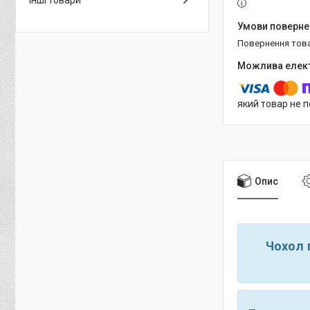
Інші товари
повернення тов
який товар не 
Опис
Чохол 