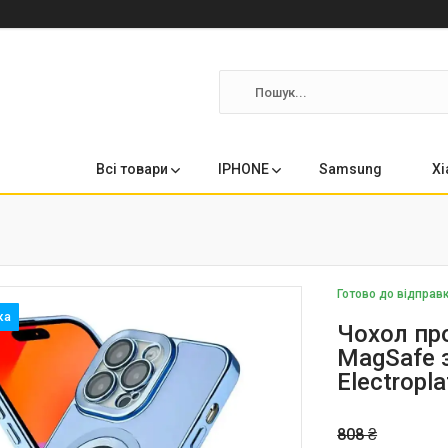
Всі товари
IPHONE
Samsung
Xi
Готово до відправ
Чохол про
MagSafe з
Electropl
808 ₴