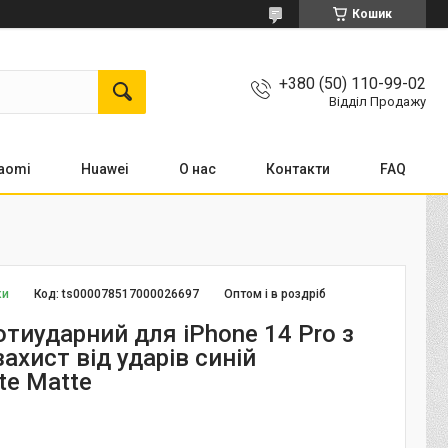
Кошик
+380 (50) 110-99-02
Відділ Продажу
aomi
Huawei
О нас
Контакти
FAQ
ки
Код:
ts000078517000026697
Оптом і в роздріб
тиударний для iPhone 14 Pro з
ахист від ударів синій
ate Matte