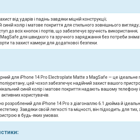
ахист від ударів і падінь завдяки міцній конструкції;
 синій колір і матове покриття для стильного зовнішнього вигляду;
туп до всіх кнопок і портів, що забезпечує зручність використання;
 MagSafe для швидкого та зручного заряджання без потреби зніма
орти та захист камери для додаткової безпеки.
ний для iPhone 14 Pro Electroplate Matte з MagSafe — це ідеальне 
поліуретану, цей чохол забезпечує надійний захист вашого пристрою
нікальний синій колір і матове покриття надають вашому телефону 
 активних користувачів.
о розроблений для iPhone 14 Pro з діагоналлю 6.1 дюйма й ідеально 
і естетику. Завдяки своїй легкості та міцності, він підходить для ти
ристрою в будь-яких умовах.
истики: