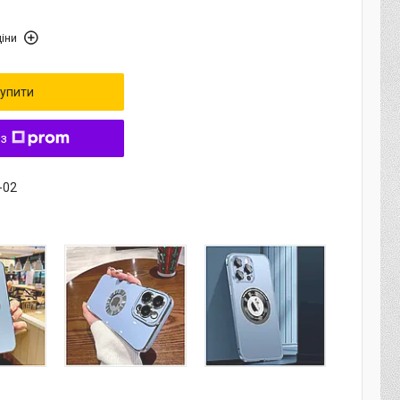
іни
упити
 з
-02