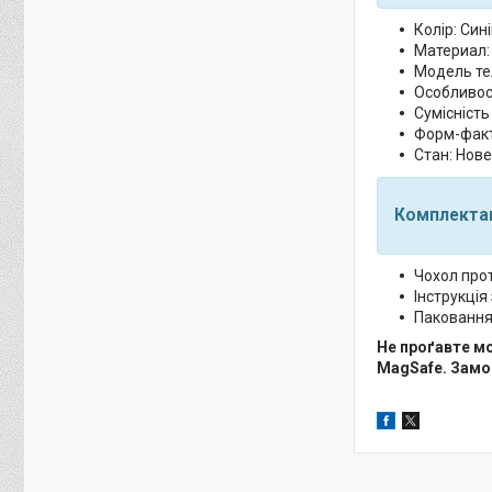
Колір: Сині
Материал:
Модель тел
Особливост
Сумісність
Форм-факт
Стан: Нове
Комплекта
Чохол прот
Інструкція 
Паковання
Не проґавте мо
MagSafe. Замов