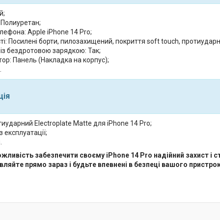
й;
 Полиуретан;
ефона: Apple iPhone 14 Pro;
і: Посилені борти, пилозахищений, покриття soft touch, протиударн
 із бездротовою зарядкою: Так;
ор: Панель (Накладка на корпус);
.
ція
иударний Electroplate Matte для iPhone 14 Pro;
з експлуатації;
.
жливість забезпечити своєму iPhone 14 Pro надійний захист і ст
ляйте прямо зараз і будьте впевнені в безпеці вашого пристро