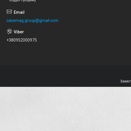
casemag.group@gmail.com
+380952000975