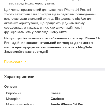
вас серед інших користувачів.
Цей чохол призначений для власників iPhone 14 Pro, які
хочуть захистити свій пристрій від випадкових пошкоджень і
водночас мати стильний вигляд. Він ідеально підійде для
активних користувачів, що працюють у динамічному
середовищі, а також для тих, хто цінує надійність і
функціональність у повсякденному житті.
Не пропустіть можливість забезпечити своєму iPhone 14
Pro надійний захист і стильний вигляд за допомогою
цього протиударного силіконового чохла з MagSafe.
Замовляйте вже сьогодні!
Приховати
Характеристики
Основні
Виробник
Kassel
Матеріал
Силікон
Модель телефону
Apple iPhone 14 Pro