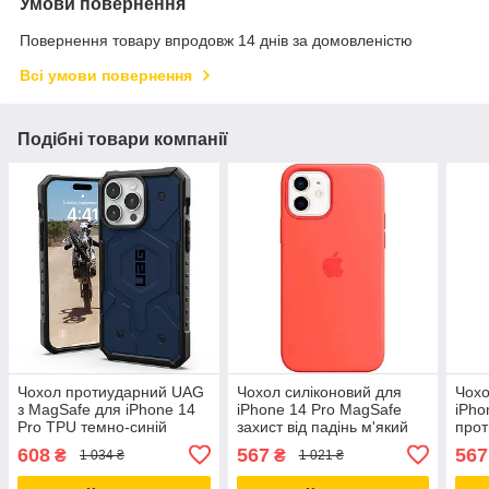
Умови повернення
Повернення товару впродовж 14 днів за домовленістю
Всі умови повернення
Подібні товари компанії
Чохол протиударний UAG
Чохол силіконовий для
Чохо
з MagSafe для iPhone 14
iPhone 14 Pro MagSafe
iPho
Pro TPU темно-синій
захист від падінь м'який
прот
захист від ударів і вологи
на дотик колір Succulent
захи
608
567
567
₴
₴
1 034 ₴
1 021 ₴
із м