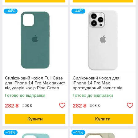
–44%
–44%
Силіконовий чохол Full Case
Силіконовий чохол для
для iPhone 14 Pro Max захист
iPhone 14 Pro Max
від ударів колір Pine Green
протиударний захист від
падінь колір Білий
Готово до відправки
Готово до відправки
282
282
₴
₴
508 ₴
508 ₴
Купити
Купити
–44%
–44%