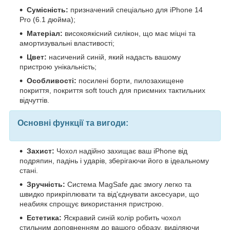
Сумісність:
призначений спеціально для iPhone 14
Pro (6.1 дюйма);
Матеріал:
високоякісний силікон, що має міцні та
амортизувальні властивості;
Цвет:
насичений синій, який надасть вашому
пристрою унікальність;
Особливості:
посилені борти, пилозахищене
покриття, покриття soft touch для приємних тактильних
відчуттів.
Основні функції та вигоди:
Захист:
Чохол надійно захищає ваш iPhone від
подряпин, падінь і ударів, зберігаючи його в ідеальному
стані.
Зручність:
Система MagSafe дає змогу легко та
швидко прикріплювати та від'єднувати аксесуари, що
неабияк спрощує використання пристрою.
Естетика:
Яскравий синій колір робить чохол
стильним доповненням до вашого образу, виділяючи