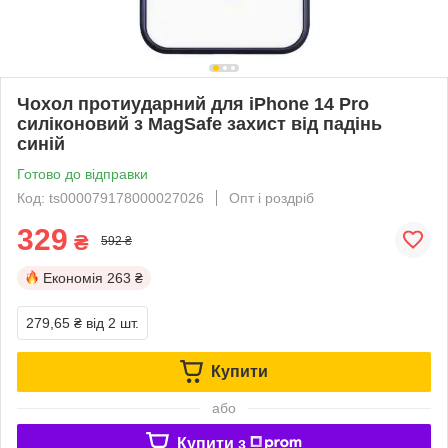
Чохол протиударний для iPhone 14 Pro
силіконовий з MagSafe захист від падінь
синій
Готово до відправки
Код: ts000079178000027026
Опт і роздріб
329
₴
592 ₴
Економія
263 ₴
279,65 ₴
від 2 шт.
Купити
або
Купити з