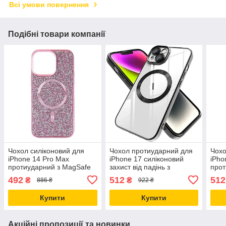
Всі умови повернення
Подібні товари компанії
Чохол силіконовий для
Чохол протиударний для
Чохо
iPhone 14 Pro Max
iPhone 17 силіконовий
iPho
протиударний з MagSafe
захист від падінь з
прот
рожевий захист від ударів і
MagSafe прозорий
захи
492
512
512
₴
₴
886 ₴
922 ₴
падінь
зар
Купити
Купити
Акційні пропозиції та новинки