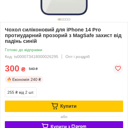
Чохол силіконовий для iPhone 14 Pro
протиударний прозорий з MagSafe захист від
падінь синій
Готово до відправки
Код: ts000073418000026295
Опт і роздріб
300
₴
540 ₴
Економія
240 ₴
255 ₴
від 2 шт.
Купити
або
Купити з