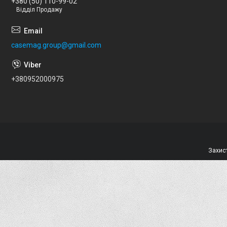
+380 (50) 110-99-02
Відділ Продажу
casemag.group@gmail.com
+380952000975