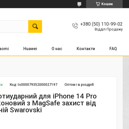
Кошик
+380 (50) 110-99-02
Відділ Продажу
aomi
Huawei
О нас
Контакти
FAQ
ки
Код:
ts000079352000027197
Оптом і в роздріб
отиударний для iPhone 14 Pro
коновий з MagSafe захист від
ній Swarovski