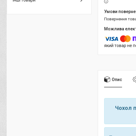
Інші товари
повернення тов
який товар не 
Опис
Чохол п