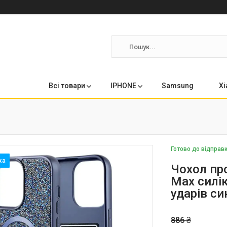
Всі товари
IPHONE
Samsung
Xi
Готово до відправ
Чохол пр
Max силі
ударів си
886 ₴