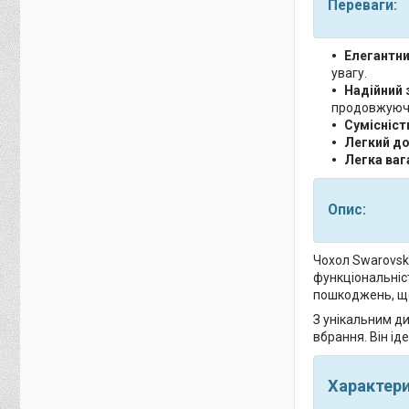
Переваги:
Елегантни
увагу.
Надійний 
продовжуючи
Сумісніст
Легкий до
Легка ваг
Опис:
Чохол Swarovski
функціональніст
пошкоджень, що
З унікальним ди
вбрання. Він ід
Характер