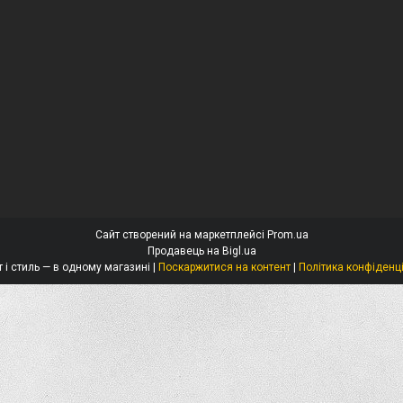
Сайт створений на маркетплейсі
Prom.ua
Продавець на Bigl.ua
Захист і стиль — в одному магазині |
Поскаржитися на контент
|
Політика конфіденц