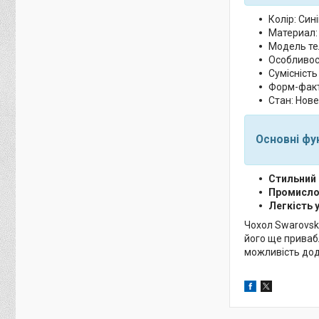
Колір: Сині
Материал:
Модель тел
Особливост
Сумісність
Форм-факт
Стан: Нове
Основні фун
Стильний 
Промисло
Легкість 
Чохол Swarovski
його ще привабл
можливість дода