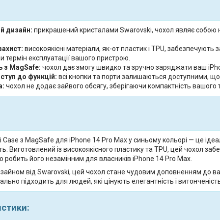
й дизайн:
прикрашений кристалами Swarovski, чохол являє собою н
захист:
високоякісні матеріали, як-от пластик і TPU, забезпечують 
 термін експлуатації вашого пристрою.
ь з MagSafe:
чохол дає змогу швидко та зручно заряджати ваш iPhon
ступ до функцій:
всі кнопки та порти залишаються доступними, що 
а:
чохол не додає зайвого обсягу, зберігаючи компактність вашого
 Case з MagSafe для iPhone 14 Pro Max у синьому кольорі — це ідеал
ь. Виготовлений із високоякісного пластику та TPU, цей чохол забе
 робить його незамінним для власників iPhone 14 Pro Max.
зайном від Swarovski, цей чохол стане чудовим доповненням до ваш
еально підходить для людей, які цінують елегантність і витонченіст
истики: