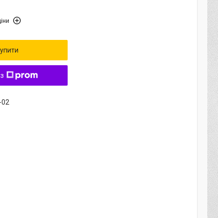
іни
упити
 з
-02