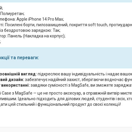
й;
 Полиуретан;
ефона: Apple iPhone 14 Pro Max;
і: Посилені борти, пилозахищений, покриття soft touch, протиударн
 із бездротовою зарядкою: Так;
ор: Панель (Накладка на корпус);
;
кції та переваги:
зовнішній вигляд:
підкреслює вашу індивідуальність і надає вашо
вий дизайн:
забезпечує надійний захист, зберігаючи водночас функ
у використанні:
завдяки сумісності з MagSafe, ви зможете заряджа
 Case з MagSafe — це не просто аксесуар, а справжній витвір мисте
ивішим. Ідеально підходить для ділових людей, студентів і всіх, хто 
ти цей стильний і функціональний продукт до своєї колекції!