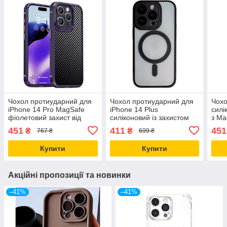
Чохол протиударний для
Чохол протиударний для
Чохо
iPhone 14 Pro MagSafe
iPhone 14 Plus
силі
фіолетовий захист від
силіконовий із захистом
з Ma
падінь і подряпин
від подряпин і падінь
паді
451
411
451
₴
₴
767 ₴
699 ₴
чорний
мікр
Купити
Купити
Акційні пропозиції та новинки
–41%
–41%