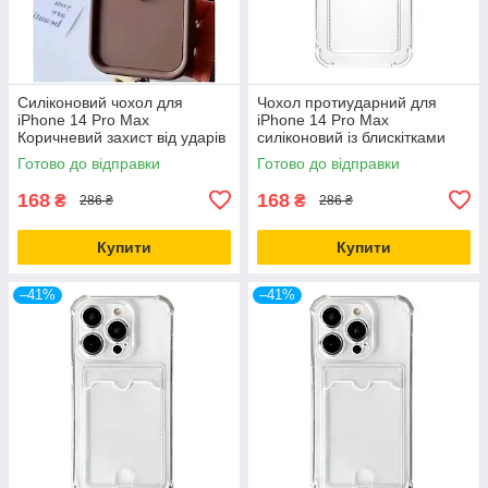
Силіконовий чохол для
Чохол протиударний для
iPhone 14 Pro Max
iPhone 14 Pro Max
Коричневий захист від ударів
силіконовий із блискітками
і подряпин для щоденного
захист від падінь і подряпин
Готово до відправки
Готово до відправки
використання
168
168
₴
₴
286 ₴
286 ₴
Купити
Купити
–41%
–41%