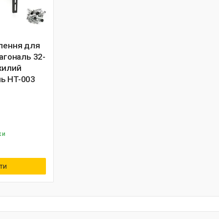
плення для
іагональ 32-
хилий
ь HT-003
ки
ти