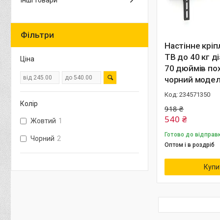
Інші товари
Фільтри
Настінне крі
ТВ до 40 кг д
Ціна
70 дюймів по
чорний модел
234571350
Колір
918 ₴
540 ₴
Жовтий
1
Готово до відправ
Чорний
2
Оптом і в роздріб
Купи