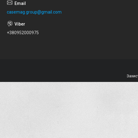
casemag.group@gmail.com
+380952000975