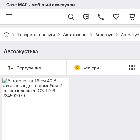
Case МАГ - мобільні аксесуари
Товари та послуги
Автотовары
Автозвук
Автоакус
Автоакустика
Сортування
0
Фільтри