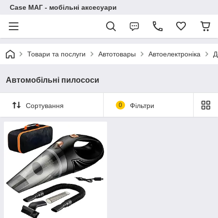
Case МАГ - мобільні аксесуари
Товари та послуги
Автотовары
Автоелектроніка
Д
Автомобільні пилососи
Сортування
0
Фільтри