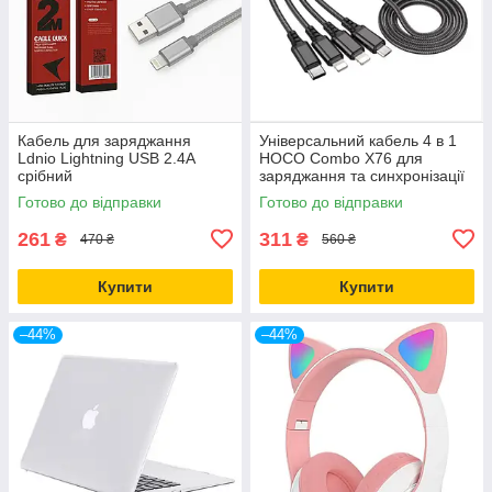
Кабель для заряджання
Універсальний кабель 4 в 1
Ldnio Lightning USB 2.4A
HOCO Combo X76 для
срібний
заряджання та синхронізації
Lightning, Micro-USB, Type-C
Готово до відправки
Готово до відправки
1 м чорний
261
311
₴
₴
470 ₴
560 ₴
Купити
Купити
–44%
–44%