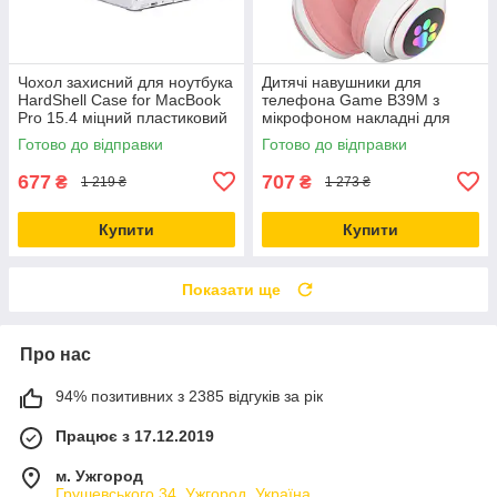
Чохол захисний для ноутбука
Дитячі навушники для
HardShell Case for MacBook
телефона Game В39M з
Pro 15.4 міцний пластиковий
мікрофоном накладні для
прозорий
дівчаток рожеві
Готово до відправки
Готово до відправки
677
707
₴
₴
1 219 ₴
1 273 ₴
Купити
Купити
Показати ще
Про нас
94% позитивних з 2385 відгуків за рік
Працює з 17.12.2019
м. Ужгород
Грушевського 34, Ужгород, Україна