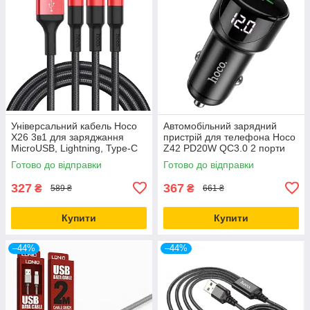
Універсальний кабель Hoco
Автомобільний зарядний
X26 3в1 для заряджання
пристрій для телефона Hoco
MicroUSB, Lightning, Type-C
Z42 PD20W QC3.0 2 порти
чорний
швидке заряджання чорний
Готово до відправки
Готово до відправки
327
367
₴
₴
589 ₴
661 ₴
Купити
Купити
–44%
–44%