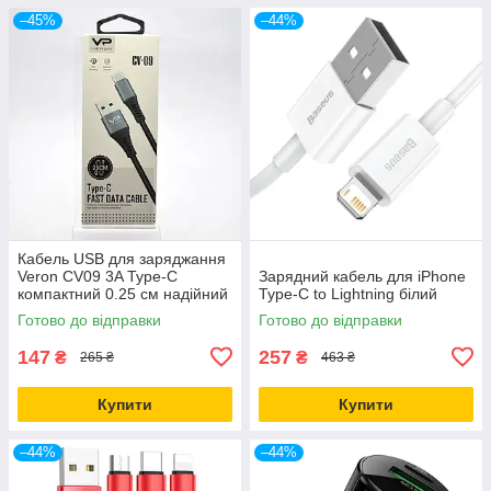
–45%
–44%
Кабель USB для заряджання
Veron CV09 3A Type-C
Зарядний кабель для iPhone
компактний 0.25 см надійний
Type-C to Lightning білий
плоский дріт чорний
Готово до відправки
Готово до відправки
147
257
₴
₴
265 ₴
463 ₴
Купити
Купити
–44%
–44%