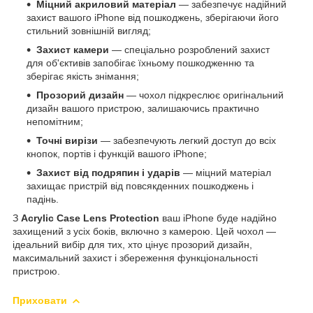
Міцний акриловий матеріал
— забезпечує надійний
захист вашого iPhone від пошкоджень, зберігаючи його
стильний зовнішній вигляд;
Захист камери
— спеціально розроблений захист
для об'єктивів запобігає їхньому пошкодженню та
зберігає якість знімання;
Прозорий дизайн
— чохол підкреслює оригінальний
дизайн вашого пристрою, залишаючись практично
непомітним;
Точні вирізи
— забезпечують легкий доступ до всіх
кнопок, портів і функцій вашого iPhone;
Захист від подряпин і ударів
— міцний матеріал
захищає пристрій від повсякденних пошкоджень і
падінь.
З
Acrylic Case Lens Protection
ваш iPhone буде надійно
захищений з усіх боків, включно з камерою. Цей чохол —
ідеальний вибір для тих, хто цінує прозорий дизайн,
максимальний захист і збереження функціональності
пристрою.
Приховати