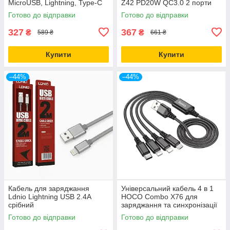
MicroUSB, Lightning, Type-C
Z42 PD20W QC3.0 2 порти
чорний
швидке заряджання чорний
Готово до відправки
Готово до відправки
327
367
₴
₴
589 ₴
661 ₴
Купити
Купити
–44%
–44%
Кабель для заряджання
Універсальний кабель 4 в 1
Ldnio Lightning USB 2.4A
HOCO Combo X76 для
срібний
заряджання та синхронізації
Lightning, Micro-USB, Type-C
Готово до відправки
Готово до відправки
1 м чорний