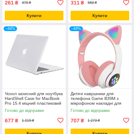
261
311
₴
₴
470 ₴
560 ₴
Купити
Купити
–44%
–44%
Чохол захисний для ноутбука
Дитячі навушники для
HardShell Case for MacBook
телефона Game В39M з
Pro 15.4 міцний пластиковий
мікрофоном накладні для
прозорий
дівчаток рожеві
Готово до відправки
Готово до відправки
677
707
₴
₴
1 219 ₴
1 273 ₴
Купити
Купити