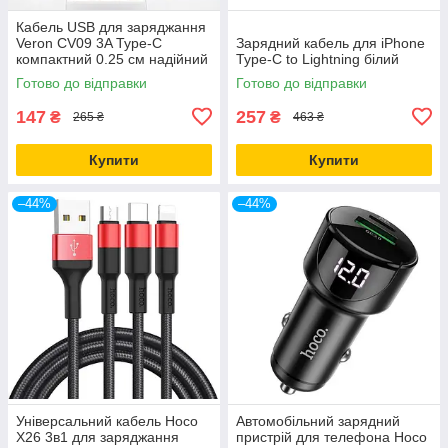
Кабель USB для заряджання
Veron CV09 3A Type-C
Зарядний кабель для iPhone
компактний 0.25 см надійний
Type-C to Lightning білий
плоский дріт чорний
Готово до відправки
Готово до відправки
147
257
₴
₴
265 ₴
463 ₴
Купити
Купити
–44%
–44%
Універсальний кабель Hoco
Автомобільний зарядний
X26 3в1 для заряджання
пристрій для телефона Hoco