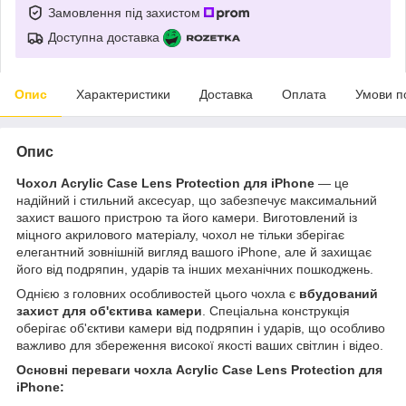
Замовлення під захистом
Доступна доставка
Опис
Характеристики
Доставка
Оплата
Умови п
Опис
Чохол Acrylic Case Lens Protection для iPhone
— це
надійний і стильний аксесуар, що забезпечує максимальний
захист вашого пристрою та його камери. Виготовлений із
міцного акрилового матеріалу, чохол не тільки зберігає
елегантний зовнішній вигляд вашого iPhone, але й захищає
його від подряпин, ударів та інших механічних пошкоджень.
Однією з головних особливостей цього чохла є
вбудований
захист для об'єктива камери
. Спеціальна конструкція
оберігає об'єктиви камери від подряпин і ударів, що особливо
важливо для збереження високої якості ваших світлин і відео.
Основні переваги чохла Acrylic Case Lens Protection для
iPhone: