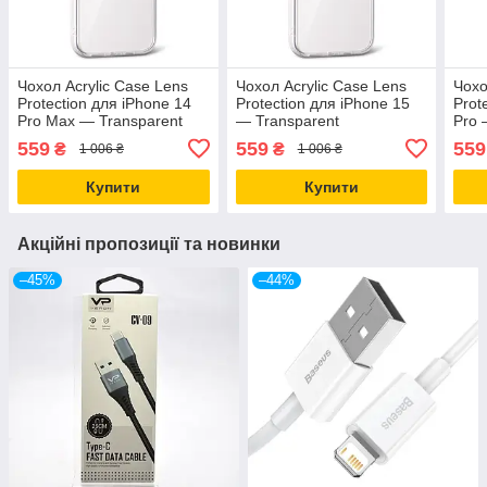
Чохол Acrylic Case Lens
Чохол Acrylic Case Lens
Чохо
Protection для iPhone 14
Protection для iPhone 15
Prot
Pro Max — Transparent
— Transparent
Pro 
559
559
559
₴
₴
1 006 ₴
1 006 ₴
Купити
Купити
Акційні пропозиції та новинки
–45%
–44%