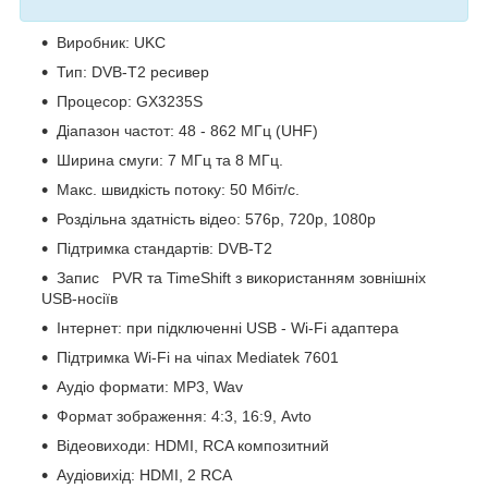
Виробник: UKC
Тип: DVB-Т2 ресивер
Процесор: GX3235S
Діапазон частот: 48 - 862 МГц (UHF)
Ширина смуги: 7 МГц та 8 МГц.
Макс. швидкість потоку: 50 Мбіт/с.
Роздільна здатність відео: 576p, 720p, 1080p
Підтримка стандартів: DVB-Т2
Запис PVR та TimeShift з використанням зовнішніх
USB-носіїв
Інтернет: при підключенні USB - Wi-Fi адаптера
Підтримка Wi-Fi на чіпах Mediatek 7601
Аудіо формати: МР3, Wav
Формат зображення: 4:3, 16:9, Avto
Відеовиходи: HDMI, RCA композитний
Аудіовихід: HDMI, 2 RCA