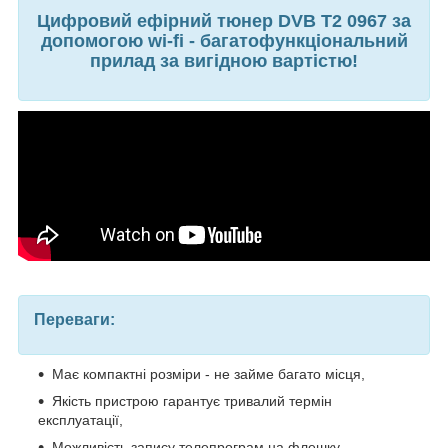
Цифровий ефірний тюнер DVB T2 0967 за
допомогою wi-fi - багатофункціональний
прилад за вигідною вартістю!
Переваги:
Має компактні розміри - не займе багато місця,
Якість пристрою гарантує тривалий термін
експлуатації,
Можливість запису телепрограм на флешку,