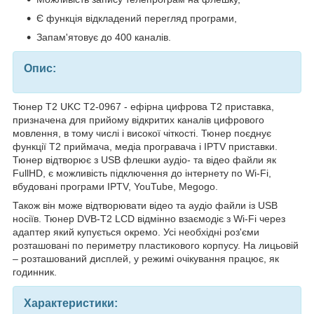
Є функція відкладений перегляд програми,
Запам'ятовує до 400 каналів.
Опис:
Тюнер T2 UKC T2-0967 - ефірна цифрова Т2 приставка,
призначена для прийому відкритих каналів цифрового
мовлення, в тому числі і високої чіткості. Тюнер поєднує
функції Т2 приймача, медіа програвача і IPTV приставки.
Тюнер відтворює з USB флешки аудіо- та відео файли як
FullHD, є можливість підключення до інтернету по Wi-Fi,
вбудовані програми IPTV, YouTube, Megogo.
Також він може відтворювати відео та аудіо файли із USB
носіїв. Тюнер DVB-T2 LCD відмінно взаємодіє з Wi-Fi через
адаптер який купується окремо. Усі необхідні роз'єми
розташовані по периметру пластикового корпусу. На лицьовій
– розташований дисплей, у режимі очікування працює, як
годинник.
Характеристики: