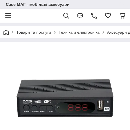
Case МАГ - мобільні аксесуари
Товари та послуги
Техніка й електроніка
Аксесуари д