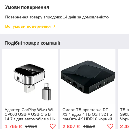
Умови повернення
Повернення товару впродовж 14 днів за домовленістю
Всі умови повернення
Подібні товари компанії
Адаптер CarPlay Wiwu Wi-
Смарт-ТВ-приставка RT-
ТБ-п
CP003 USB-A USB-C 5 В
X3 4 ядра 4 ГБ ОЗП 32 ГБ
S905
14 7 г для автомобіля з Hi-
пам'ять 4K HDR10 чорний
Чорн
Fi аудіосистемою й
HDMI
1 765
2 807
2 4
₴
₴
3 001 ₴
4 211 ₴
голосовим помічником
Blue